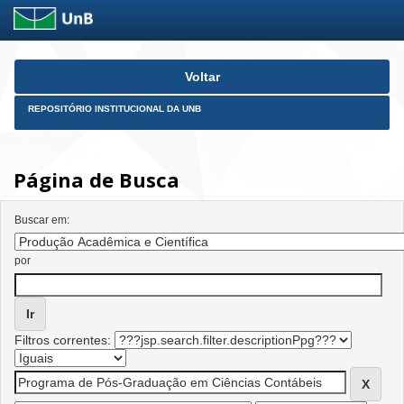
Skip
Voltar
navigation
REPOSITÓRIO INSTITUCIONAL DA UNB
Página de Busca
Buscar em:
por
Filtros correntes: