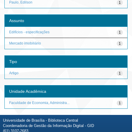
Paulo, Edilson
1
Assunto
Edifícios - especificações
1
Mercado imobiliário
1
Tipo
Artigo
1
Unidade Acadêmica
Faculdade de Economia, Administra...
1
Universidade de Brasília - Biblioteca Central
Coordenadoria de Gestão da Informação Digital - GID
(61) 3107-2683