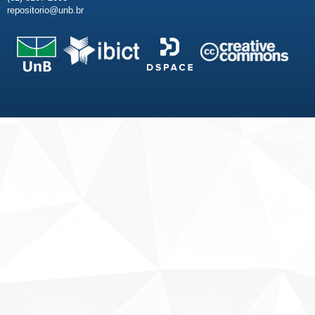
repositorio@unb.br
Fale conosco
Sobre