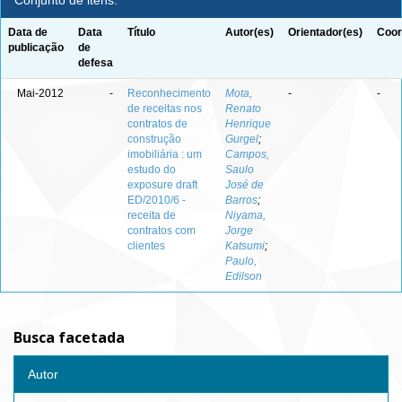
Conjunto de itens:
Data de
Data
Título
Autor(es)
Orientador(es)
Coor
publicação
de
defesa
Mai-2012
-
Reconhecimento
Mota,
-
-
de receitas nos
Renato
contratos de
Henrique
construção
Gurgel
;
imobiliária : um
Campos,
estudo do
Saulo
exposure draft
José de
ED/2010/6 -
Barros
;
receita de
Niyama,
contratos com
Jorge
clientes
Katsumi
;
Paulo,
Edilson
Busca facetada
Autor