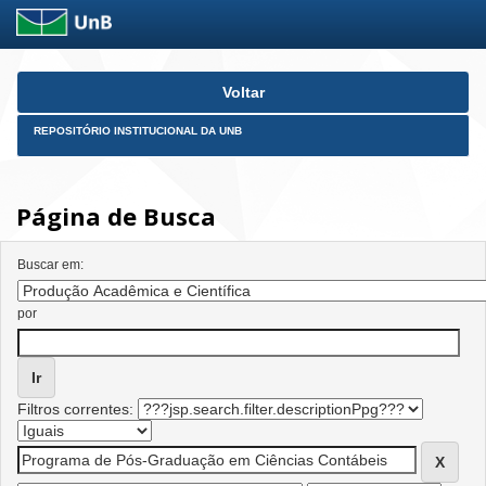
Skip
Voltar
navigation
REPOSITÓRIO INSTITUCIONAL DA UNB
Página de Busca
Buscar em:
por
Filtros correntes: