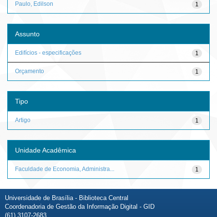
Paulo, Edilson
1
Assunto
Edifícios - especificações
1
Orçamento
1
Tipo
Artigo
1
Unidade Acadêmica
Faculdade de Economia, Administra...
1
Universidade de Brasília - Biblioteca Central
Coordenadoria de Gestão da Informação Digital - GID
(61) 3107-2683