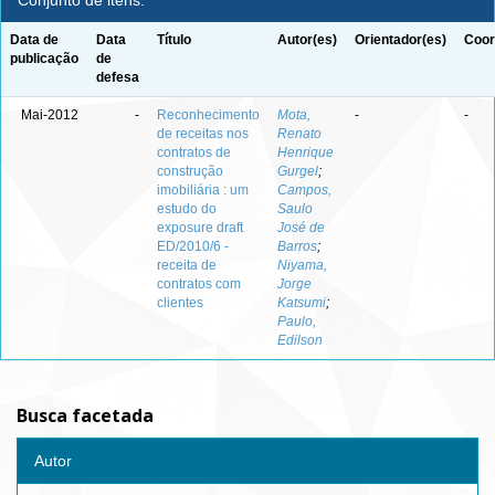
Conjunto de itens:
Data de
Data
Título
Autor(es)
Orientador(es)
Coor
publicação
de
defesa
Mai-2012
-
Reconhecimento
Mota,
-
-
de receitas nos
Renato
contratos de
Henrique
construção
Gurgel
;
imobiliária : um
Campos,
estudo do
Saulo
exposure draft
José de
ED/2010/6 -
Barros
;
receita de
Niyama,
contratos com
Jorge
clientes
Katsumi
;
Paulo,
Edilson
Busca facetada
Autor