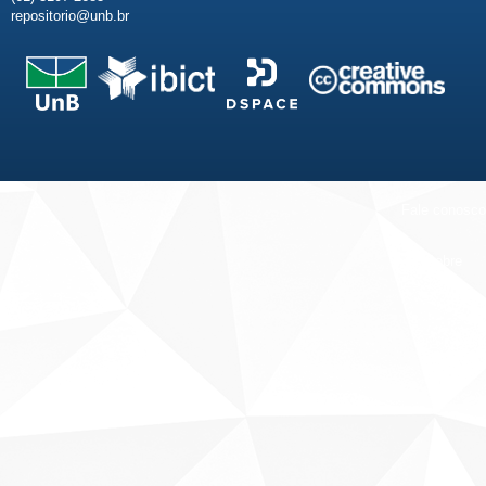
repositorio@unb.br
Fale conosco
Sobre