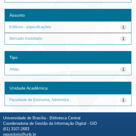
Assunto
Edifícios - especificações
1
Mercado imobiliário
1
Tipo
Artigo
1
Unidade Acadêmica
Faculdade de Economia, Administra...
1
Universidade de Brasília - Biblioteca Central
Coordenadoria de Gestão da Informação Digital - GID
(61) 3107-2683
repositorio@unb.br