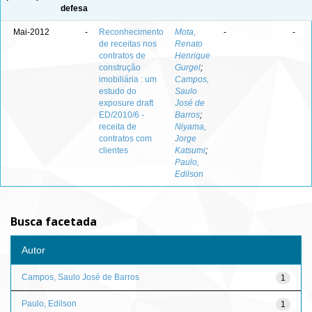
defesa
Mai-2012
-
Reconhecimento
Mota,
-
-
de receitas nos
Renato
contratos de
Henrique
construção
Gurgel
;
imobiliária : um
Campos,
estudo do
Saulo
exposure draft
José de
ED/2010/6 -
Barros
;
receita de
Niyama,
contratos com
Jorge
clientes
Katsumi
;
Paulo,
Edilson
Busca facetada
Autor
Campos, Saulo José de Barros
1
Paulo, Edilson
1