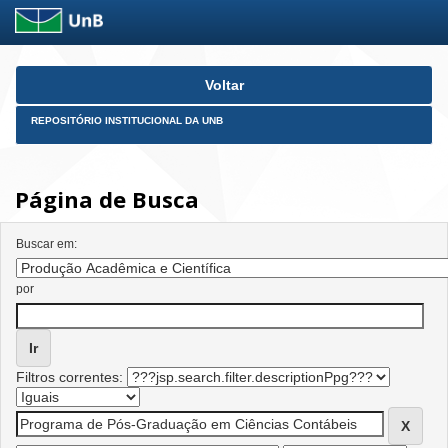
Skip
Voltar
navigation
REPOSITÓRIO INSTITUCIONAL DA UNB
Página de Busca
Buscar em:
por
Filtros correntes: