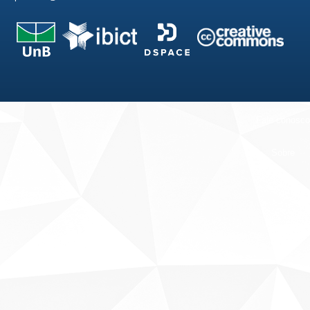
Fale conosco
Sobre