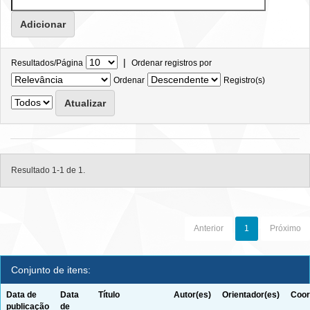
|
Resultados/Página
Ordenar registros por
Ordenar
Registro(s)
Resultado 1-1 de 1.
Anterior
1
Próximo
Conjunto de itens:
Data de
Data
Título
Autor(es)
Orientador(es)
Coor
publicação
de