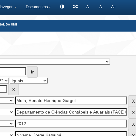
Navegar
Documentos
A-
A
A+
NAL DA UNB