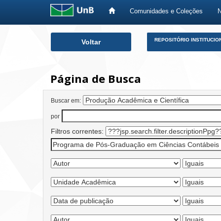
Comunidades e Coleções
Skip
REPOSITÓRIO INSTITUCIO
Voltar
navigation
Página de Busca
Buscar em:
por
Filtros correntes: