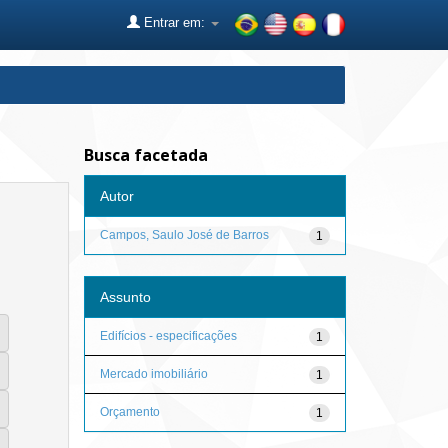
Entrar em:
Busca facetada
Autor
Campos, Saulo José de Barros
1
Assunto
Edifícios - especificações
1
Mercado imobiliário
1
Orçamento
1