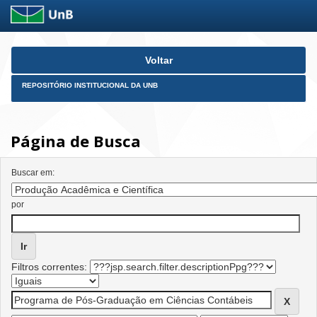
Skip
Voltar
navigation
REPOSITÓRIO INSTITUCIONAL DA UNB
Página de Busca
Buscar em:
por
Filtros correntes: