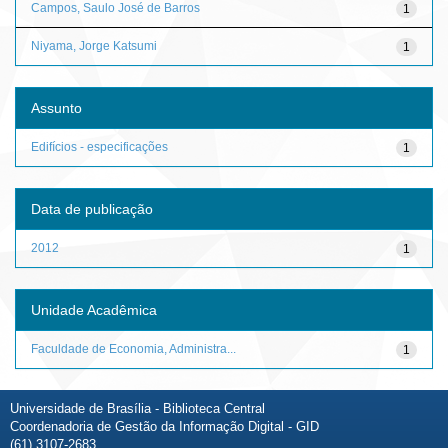
Campos, Saulo José de Barros
1
Niyama, Jorge Katsumi
1
Assunto
Edifícios - especificações
1
Data de publicação
2012
1
Unidade Acadêmica
Faculdade de Economia, Administra...
1
Universidade de Brasília - Biblioteca Central
Coordenadoria de Gestão da Informação Digital - GID
(61) 3107-2683