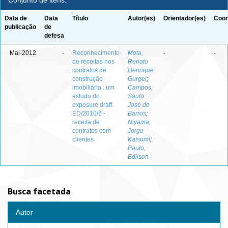
Conjunto de itens:
Data de
Data
Título
Autor(es)
Orientador(es)
Coor
publicação
de
defesa
Mai-2012
-
Reconhecimento
Mota,
-
-
de receitas nos
Renato
contratos de
Henrique
construção
Gurgel
;
imobiliária : um
Campos,
estudo do
Saulo
exposure draft
José de
ED/2010/6 -
Barros
;
receita de
Niyama,
contratos com
Jorge
clientes
Katsumi
;
Paulo,
Edilson
Busca facetada
Autor