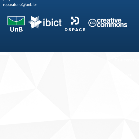
repositorio@unb.br
Fale conosco
Sobre