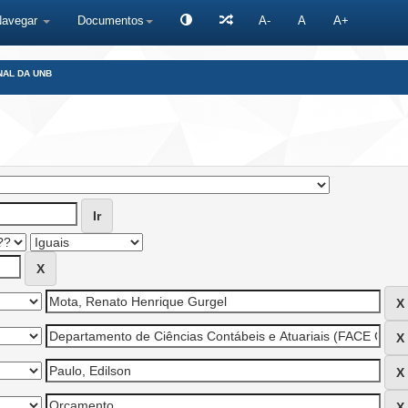
Navegar
Documentos
A-
A
A+
NAL DA UNB