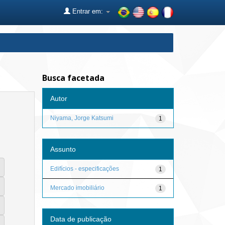
Entrar em:
Busca facetada
Autor
Niyama, Jorge Katsumi
1
Assunto
Edifícios - especificações
1
Mercado imobiliário
1
Data de publicação