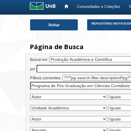
Comunidades e Coleções
Skip
REPOSITÓRIO INSTITUCIO
Voltar
navigation
Página de Busca
Buscar em:
por
Filtros correntes: