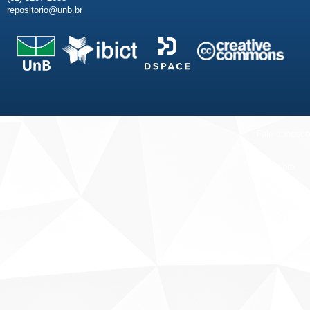
repositorio@unb.br
Fale conosco
Sobre