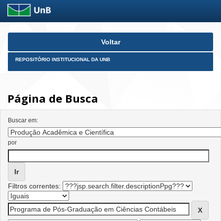
Skip
Voltar
navigation
REPOSITÓRIO INSTITUCIONAL DA UNB
Página de Busca
Buscar em:
por
Filtros correntes: