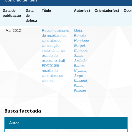
Conjunto de itens:
Data de
Data
Título
Autor(es)
Orientador(es)
Coor
publicação
de
defesa
Mai-2012
-
Reconhecimento
Mota,
-
-
de receitas nos
Renato
contratos de
Henrique
construção
Gurgel
;
imobiliária : um
Campos,
estudo do
Saulo
exposure draft
José de
ED/2010/6 -
Barros
;
receita de
Niyama,
contratos com
Jorge
clientes
Katsumi
;
Paulo,
Edilson
Busca facetada
Autor