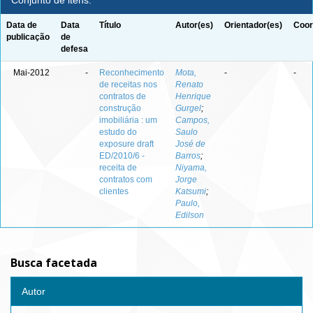
Conjunto de itens:
Data de
Data
Título
Autor(es)
Orientador(es)
Coor
publicação
de
defesa
Mai-2012
-
Reconhecimento
Mota,
-
-
de receitas nos
Renato
contratos de
Henrique
construção
Gurgel
;
imobiliária : um
Campos,
estudo do
Saulo
exposure draft
José de
ED/2010/6 -
Barros
;
receita de
Niyama,
contratos com
Jorge
clientes
Katsumi
;
Paulo,
Edilson
Busca facetada
Autor