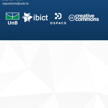
repositorio@unb.br
Fale conosco
Sobre