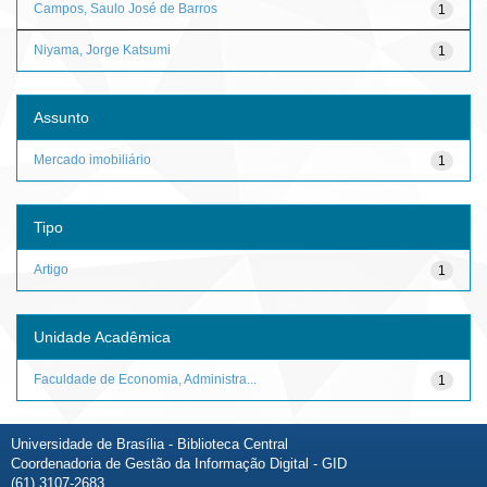
Campos, Saulo José de Barros
1
Niyama, Jorge Katsumi
1
Assunto
Mercado imobiliário
1
Tipo
Artigo
1
Unidade Acadêmica
Faculdade de Economia, Administra...
1
Universidade de Brasília - Biblioteca Central
Coordenadoria de Gestão da Informação Digital - GID
(61) 3107-2683