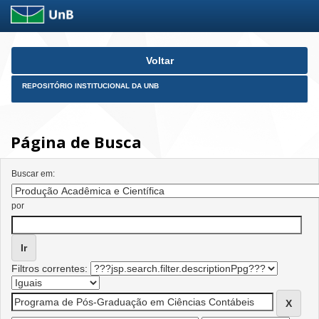
Skip
Voltar
navigation
REPOSITÓRIO INSTITUCIONAL DA UNB
Página de Busca
Buscar em:
por
Filtros correntes: