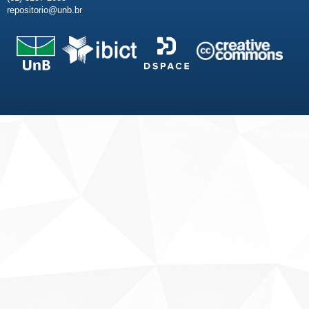
repositorio@unb.br
Fale conosco
Sobre