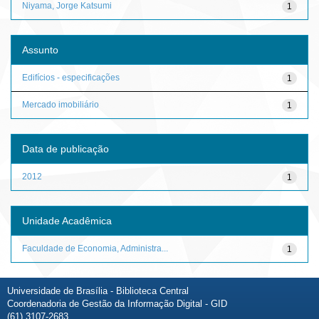
Niyama, Jorge Katsumi
1
Assunto
Edifícios - especificações
1
Mercado imobiliário
1
Data de publicação
2012
1
Unidade Acadêmica
Faculdade de Economia, Administra...
1
Universidade de Brasília - Biblioteca Central
Coordenadoria de Gestão da Informação Digital - GID
(61) 3107-2683