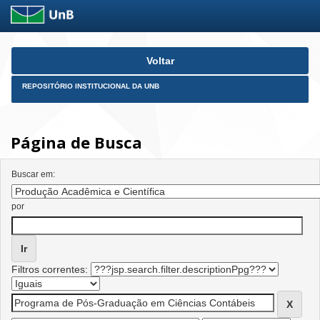
Skip
Voltar
navigation
REPOSITÓRIO INSTITUCIONAL DA UNB
Página de Busca
Buscar em:
por
Filtros correntes: