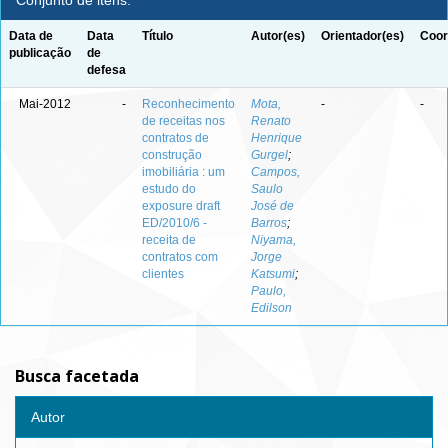
Conjunto de itens:
Data de
Data
Título
Autor(es)
Orientador(es)
Coor
publicação
de
defesa
Mai-2012
-
Reconhecimento
Mota,
-
-
de receitas nos
Renato
contratos de
Henrique
construção
Gurgel
;
imobiliária : um
Campos,
estudo do
Saulo
exposure draft
José de
ED/2010/6 -
Barros
;
receita de
Niyama,
contratos com
Jorge
clientes
Katsumi
;
Paulo,
Edilson
Busca facetada
Autor