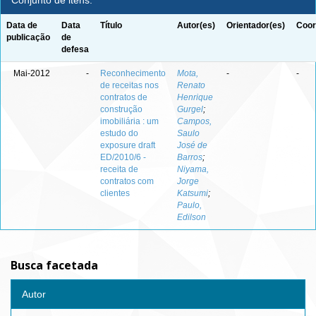
Conjunto de itens:
Data de
Data
Título
Autor(es)
Orientador(es)
Coor
publicação
de
defesa
Mai-2012
-
Reconhecimento
Mota,
-
-
de receitas nos
Renato
contratos de
Henrique
construção
Gurgel
;
imobiliária : um
Campos,
estudo do
Saulo
exposure draft
José de
ED/2010/6 -
Barros
;
receita de
Niyama,
contratos com
Jorge
clientes
Katsumi
;
Paulo,
Edilson
Busca facetada
Autor