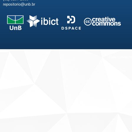
repositorio@unb.br
Fale conosco
Sobre