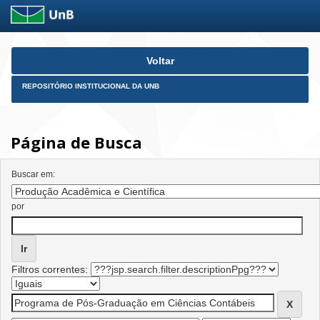
Skip
Voltar
navigation
REPOSITÓRIO INSTITUCIONAL DA UNB
Página de Busca
Buscar em:
por
Filtros correntes: