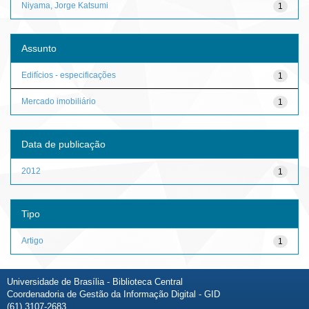
Niyama, Jorge Katsumi
1
Assunto
Edifícios - especificações
1
Mercado imobiliário
1
Data de publicação
2012
1
Tipo
Artigo
1
Universidade de Brasília - Biblioteca Central
Coordenadoria de Gestão da Informação Digital - GID
(61) 3107-2683