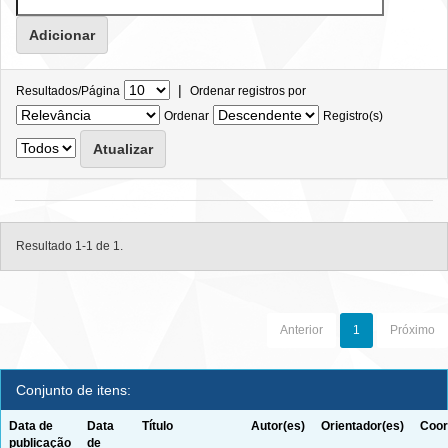
|
Resultados/Página
Ordenar registros por
Ordenar
Registro(s)
Resultado 1-1 de 1.
Anterior
1
Próximo
Conjunto de itens:
Data de
Data
Título
Autor(es)
Orientador(es)
Coor
publicação
de