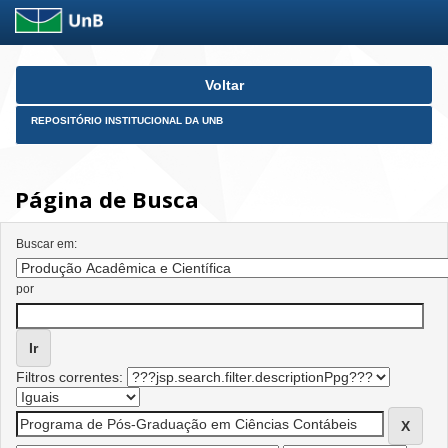
Skip
Voltar
navigation
REPOSITÓRIO INSTITUCIONAL DA UNB
Página de Busca
Buscar em:
por
Filtros correntes: