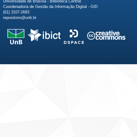
Universidade de Brasília - Biblioteca Central
Coordenadoria de Gestão da Informação Digital - GID
(61) 3107-2683
repositorio@unb.br
Fale conosco
Sobre