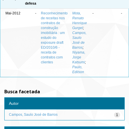
defesa
Mai-2012
-
Reconhecimento
Mota,
-
-
de receitas nos
Renato
contratos de
Henrique
construção
Gurgel
;
imobiliária : um
Campos,
estudo do
Saulo
exposure draft
José de
ED/2010/6 -
Barros
;
receita de
Niyama,
contratos com
Jorge
clientes
Katsumi
;
Paulo,
Edilson
Busca facetada
Autor
Campos, Saulo José de Barros
1