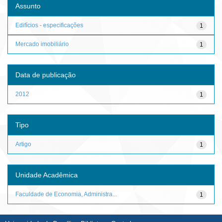
Assunto
Edifícios - especificações
1
Mercado imobiliário
1
Data de publicação
2012
1
Tipo
Artigo
1
Unidade Acadêmica
Faculdade de Economia, Administra...
1