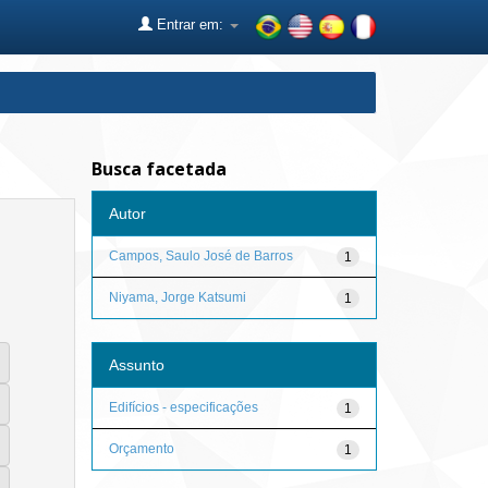
Entrar em:
Busca facetada
Autor
Campos, Saulo José de Barros
1
Niyama, Jorge Katsumi
1
Assunto
Edifícios - especificações
1
Orçamento
1