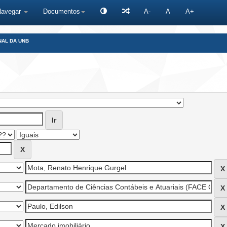
Navegar
Documentos
A-
A
A+
NAL DA UNB