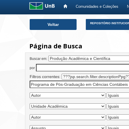
Comunidades e Coleções
Skip
REPOSITÓRIO INSTITUCIO
Voltar
navigation
Página de Busca
Buscar em:
por
Filtros correntes: