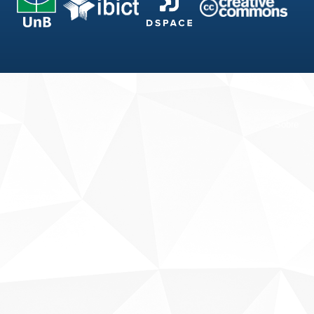
Fale conosco
Sobre