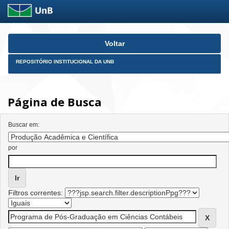
Skip
Voltar
navigation
REPOSITÓRIO INSTITUCIONAL DA UNB
Página de Busca
Buscar em:
por
Filtros correntes: