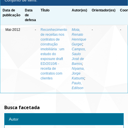
Conjunto de itens:
Data de
Data
Título
Autor(es)
Orientador(es)
Coor
publicação
de
defesa
Mai-2012
-
Reconhecimento
Mota,
-
-
de receitas nos
Renato
contratos de
Henrique
construção
Gurgel
;
imobiliária : um
Campos,
estudo do
Saulo
exposure draft
José de
ED/2010/6 -
Barros
;
receita de
Niyama,
contratos com
Jorge
clientes
Katsumi
;
Paulo,
Edilson
Busca facetada
Autor