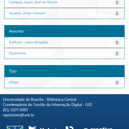
Campos, Saulo José de Barros
1
Niyama, Jorge Katsumi
1
Assunto
Edifícios - especificações
1
Orçamento
1
Tipo
Artigo
1
Universidade de Brasília - Biblioteca Central
Coordenadoria de Gestão da Informação Digital - GID
(61) 3107-2683
repositorio@unb.br