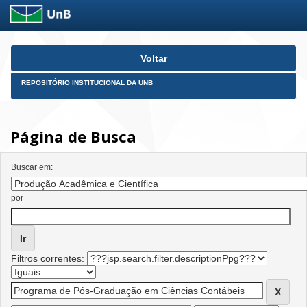
Skip
Voltar
navigation
REPOSITÓRIO INSTITUCIONAL DA UNB
Página de Busca
Buscar em:
por
Filtros correntes: