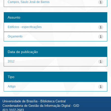
Campos, Saulo José de Barros
1
Assunto
Edifícios - especificações
1
Orçamento
1
Data de publicação
2012
1
Tipo
Artigo
1
Universidade de Brasília - Biblioteca Central
Coordenadoria de Gestão da Informação Digital - GID
(61) 3107-2683