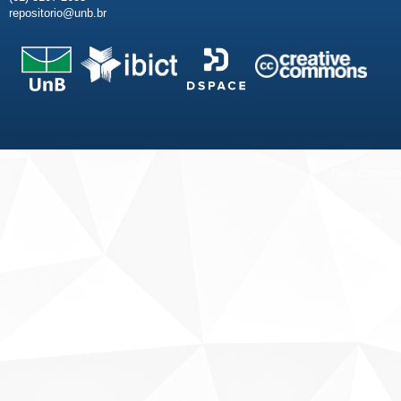
repositorio@unb.br
Fale conosco
Sobre