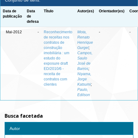
Conjunto de itens:
Data de
Data
Título
Autor(es)
Orientador(es)
Coor
publicação
de
defesa
Mai-2012
-
Reconhecimento
Mota,
-
-
de receitas nos
Renato
contratos de
Henrique
construção
Gurgel
;
imobiliária : um
Campos,
estudo do
Saulo
exposure draft
José de
ED/2010/6 -
Barros
;
receita de
Niyama,
contratos com
Jorge
clientes
Katsumi
;
Paulo,
Edilson
Busca facetada
Autor