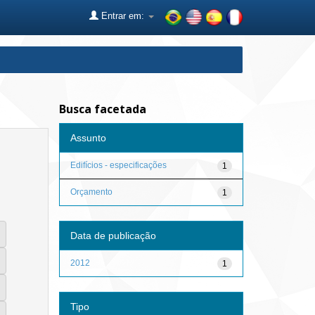
Entrar em:
Busca facetada
Assunto
Edifícios - especificações
1
Orçamento
1
Data de publicação
2012
1
Tipo