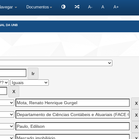
Navegar
Documentos
A-
A
A+
NAL DA UNB