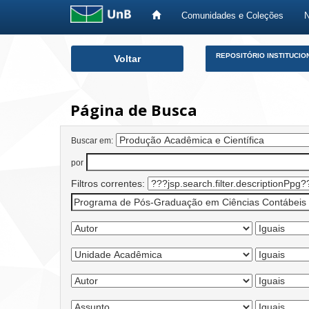
Comunidades e Coleções
Skip
REPOSITÓRIO INSTITUCIO
Voltar
navigation
Página de Busca
Buscar em:
por
Filtros correntes: