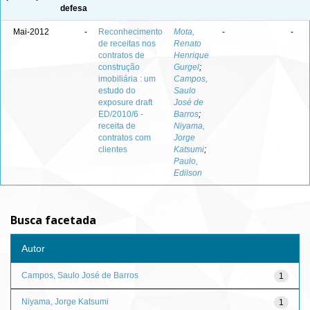
defesa
Mai-2012
-
Reconhecimento
Mota,
-
-
de receitas nos
Renato
contratos de
Henrique
construção
Gurgel
;
imobiliária : um
Campos,
estudo do
Saulo
exposure draft
José de
ED/2010/6 -
Barros
;
receita de
Niyama,
contratos com
Jorge
clientes
Katsumi
;
Paulo,
Edilson
Busca facetada
Autor
Campos, Saulo José de Barros
1
Niyama, Jorge Katsumi
1