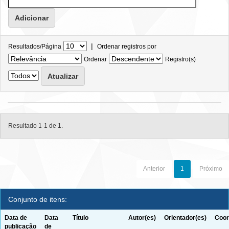
|
Resultados/Página
Ordenar registros por
Ordenar
Registro(s)
Resultado 1-1 de 1.
Anterior
1
Próximo
Conjunto de itens:
Data de
Data
Título
Autor(es)
Orientador(es)
Coor
publicação
de