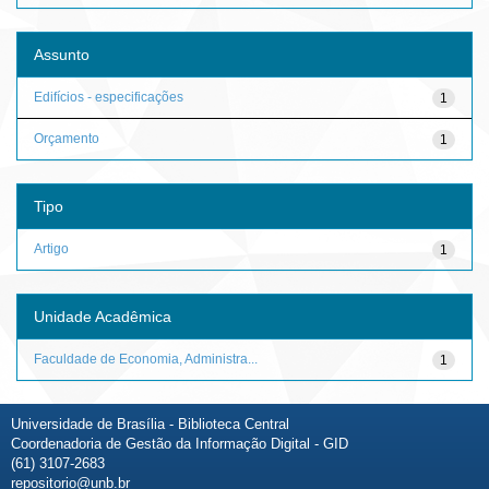
Assunto
Edifícios - especificações
1
Orçamento
1
Tipo
Artigo
1
Unidade Acadêmica
Faculdade de Economia, Administra...
1
Universidade de Brasília - Biblioteca Central
Coordenadoria de Gestão da Informação Digital - GID
(61) 3107-2683
repositorio@unb.br