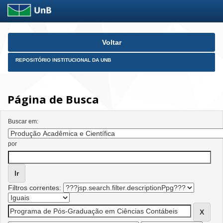
Skip
Voltar
navigation
REPOSITÓRIO INSTITUCIONAL DA UNB
Página de Busca
Buscar em:
por
Filtros correntes: