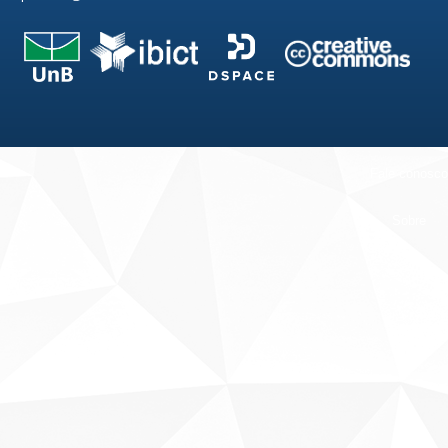
Fale conosco
Sobre