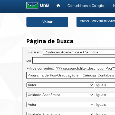
Comunidades e Coleções
Skip
REPOSITÓRIO INSTITUCIO
Voltar
navigation
Página de Busca
Buscar em:
por
Filtros correntes: