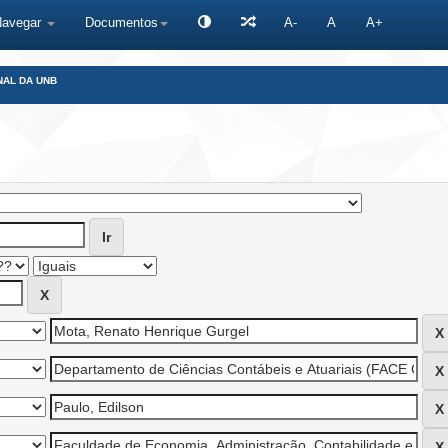
Navegar
Documentos
A-
A
A+
NAL DA UNB