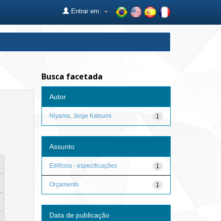
Entrar em:
Busca facetada
Autor
Niyama, Jorge Katsumi
1
Assunto
Edifícios - especificações
1
Orçamento
1
Data de publicação