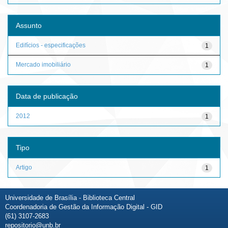
Assunto
Edifícios - especificações
1
Mercado imobiliário
1
Data de publicação
2012
1
Tipo
Artigo
1
Universidade de Brasília - Biblioteca Central
Coordenadoria de Gestão da Informação Digital - GID
(61) 3107-2683
repositorio@unb.br