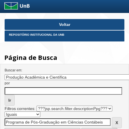
Skip
Voltar
navigation
REPOSITÓRIO INSTITUCIONAL DA UNB
Página de Busca
Buscar em:
por
Filtros correntes: