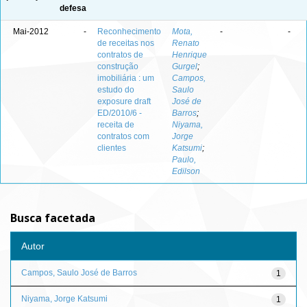
defesa
Mai-2012
-
Reconhecimento
Mota,
-
-
de receitas nos
Renato
contratos de
Henrique
construção
Gurgel
;
imobiliária : um
Campos,
estudo do
Saulo
exposure draft
José de
ED/2010/6 -
Barros
;
receita de
Niyama,
contratos com
Jorge
clientes
Katsumi
;
Paulo,
Edilson
Busca facetada
Autor
Campos, Saulo José de Barros
1
Niyama, Jorge Katsumi
1