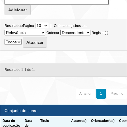
|
Resultados/Página
Ordenar registros por
Ordenar
Registro(s)
Resultado 1-1 de 1.
Anterior
1
Próximo
Conjunto de itens:
Data de
Data
Título
Autor(es)
Orientador(es)
Coor
publicação
de