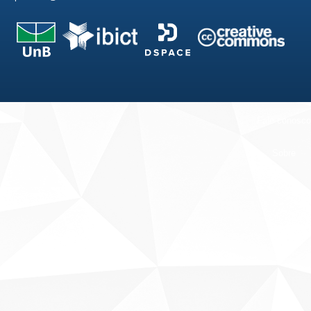
Fale conosco
Sobre