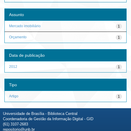
Assunto
Mercado imobiliário
1
Orçamento
1
Data de publicação
2012
1
Tipo
Artigo
1
Universidade de Brasília - Biblioteca Central
Coordenadoria de Gestão da Informação Digital - GID
(61) 3107-2683
repositorio@unb.br