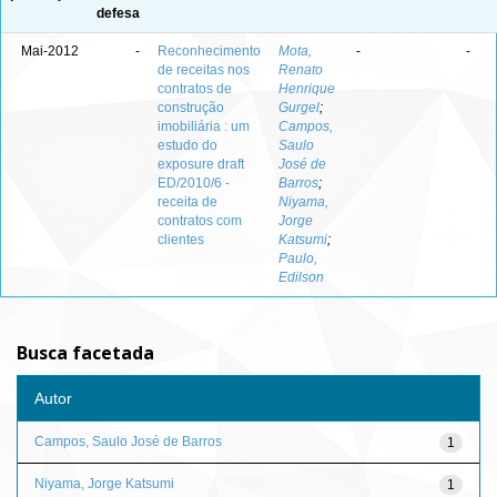
defesa
Mai-2012
-
Reconhecimento
Mota,
-
-
de receitas nos
Renato
contratos de
Henrique
construção
Gurgel
;
imobiliária : um
Campos,
estudo do
Saulo
exposure draft
José de
ED/2010/6 -
Barros
;
receita de
Niyama,
contratos com
Jorge
clientes
Katsumi
;
Paulo,
Edilson
Busca facetada
Autor
Campos, Saulo José de Barros
1
Niyama, Jorge Katsumi
1