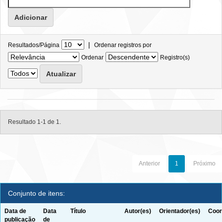
|
Resultados/Página
Ordenar registros por
Ordenar
Registro(s)
Resultado 1-1 de 1.
Anterior
1
Próximo
Conjunto de itens:
Data de
Data
Título
Autor(es)
Orientador(es)
Coor
publicação
de