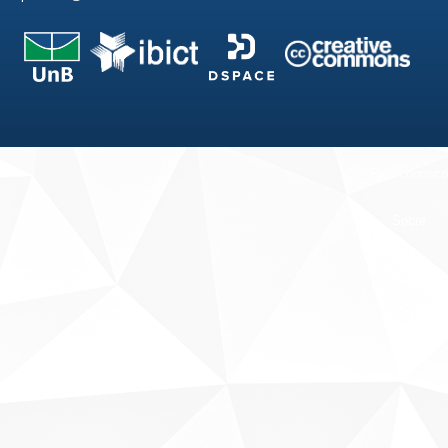
Fale conosco
Sobre