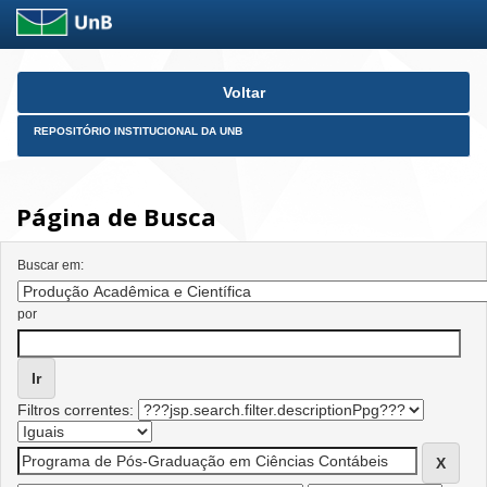
Skip
Voltar
navigation
REPOSITÓRIO INSTITUCIONAL DA UNB
Página de Busca
Buscar em:
por
Filtros correntes: