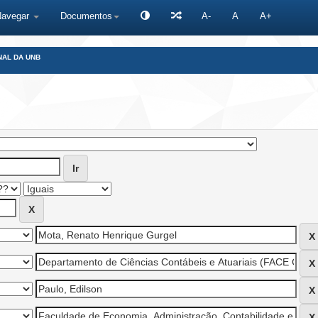
Navegar
Documentos
A-
A
A+
NAL DA UNB