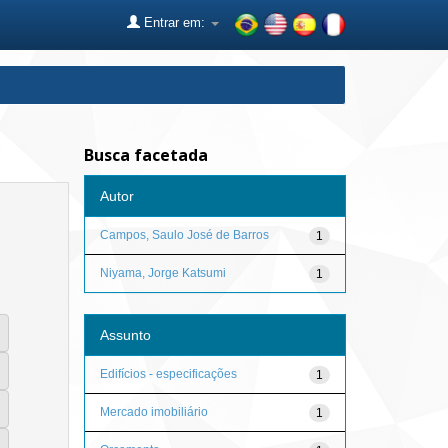
Entrar em:
Busca facetada
Autor
Campos, Saulo José de Barros
1
Niyama, Jorge Katsumi
1
Assunto
Edifícios - especificações
1
Mercado imobiliário
1