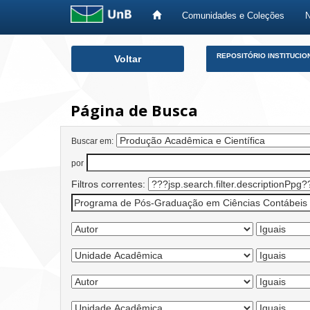
Comunidades e Coleções
Skip
REPOSITÓRIO INSTITUCIO
Voltar
navigation
Página de Busca
Buscar em:
por
Filtros correntes: