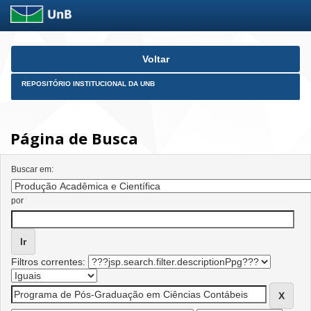
Skip
Voltar
navigation
REPOSITÓRIO INSTITUCIONAL DA UNB
Página de Busca
Buscar em:
por
Filtros correntes: