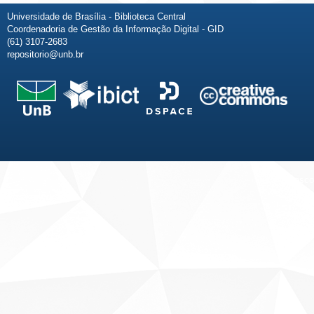
Universidade de Brasília - Biblioteca Central
Coordenadoria de Gestão da Informação Digital - GID
(61) 3107-2683
repositorio@unb.br
Fale conosco
Sobre