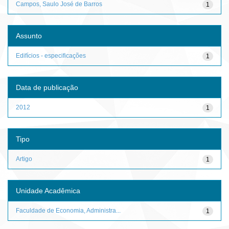
Campos, Saulo José de Barros
1
Assunto
Edifícios - especificações
1
Data de publicação
2012
1
Tipo
Artigo
1
Unidade Acadêmica
Faculdade de Economia, Administra...
1