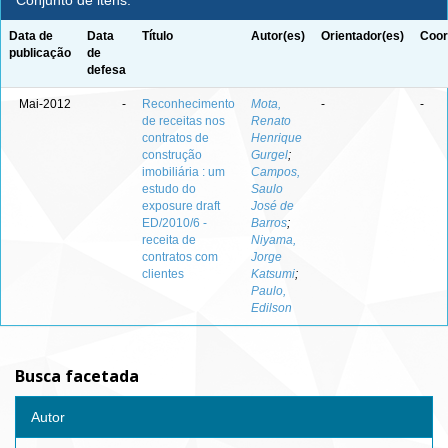
Conjunto de itens:
Data de
Data
Título
Autor(es)
Orientador(es)
Coor
publicação
de
defesa
Mai-2012
-
Reconhecimento
Mota,
-
-
de receitas nos
Renato
contratos de
Henrique
construção
Gurgel
;
imobiliária : um
Campos,
estudo do
Saulo
exposure draft
José de
ED/2010/6 -
Barros
;
receita de
Niyama,
contratos com
Jorge
clientes
Katsumi
;
Paulo,
Edilson
Busca facetada
Autor