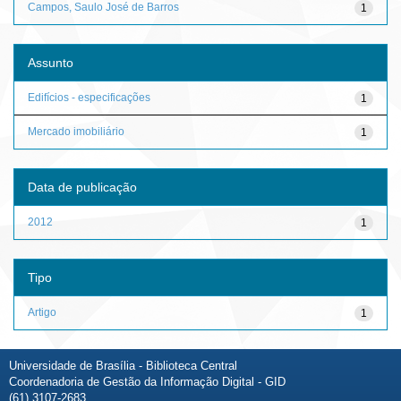
Campos, Saulo José de Barros
1
Assunto
Edifícios - especificações
1
Mercado imobiliário
1
Data de publicação
2012
1
Tipo
Artigo
1
Universidade de Brasília - Biblioteca Central
Coordenadoria de Gestão da Informação Digital - GID
(61) 3107-2683