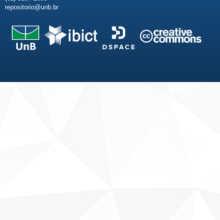
repositorio@unb.br
Fale conosco
Sobre