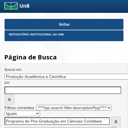
Skip
Voltar
navigation
REPOSITÓRIO INSTITUCIONAL DA UNB
Página de Busca
Buscar em:
por
Filtros correntes: