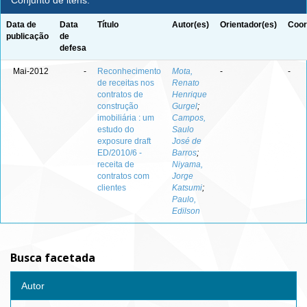
Conjunto de itens:
Data de
Data
Título
Autor(es)
Orientador(es)
Coor
publicação
de
defesa
Mai-2012
-
Reconhecimento
Mota,
-
-
de receitas nos
Renato
contratos de
Henrique
construção
Gurgel
;
imobiliária : um
Campos,
estudo do
Saulo
exposure draft
José de
ED/2010/6 -
Barros
;
receita de
Niyama,
contratos com
Jorge
clientes
Katsumi
;
Paulo,
Edilson
Busca facetada
Autor