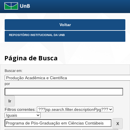
Skip
Voltar
navigation
REPOSITÓRIO INSTITUCIONAL DA UNB
Página de Busca
Buscar em:
por
Filtros correntes: