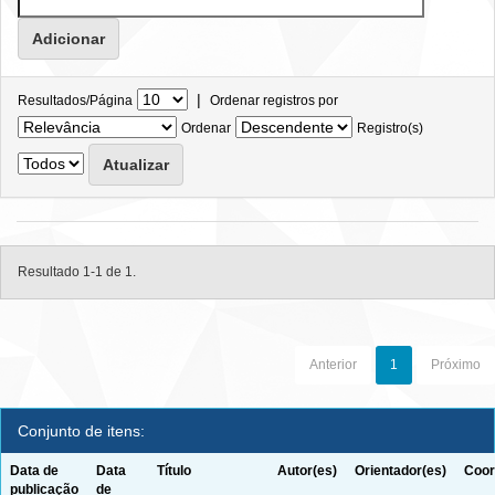
|
Resultados/Página
Ordenar registros por
Ordenar
Registro(s)
Resultado 1-1 de 1.
Anterior
1
Próximo
Conjunto de itens:
Data de
Data
Título
Autor(es)
Orientador(es)
Coor
publicação
de