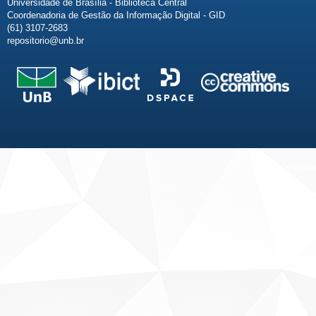
Universidade de Brasília - Biblioteca Central
Coordenadoria de Gestão da Informação Digital - GID
(61) 3107-2683
repositorio@unb.br
Fale conosco
Sobre