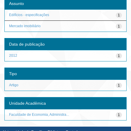
Assunto
Edifícios - especificações
1
Mercado imobiliário
1
Data de publicação
2012
1
Tipo
Artigo
1
Unidade Acadêmica
Faculdade de Economia, Administra...
1