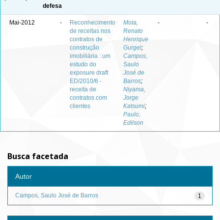
defesa
Mai-2012
-
Reconhecimento
Mota,
-
-
de receitas nos
Renato
contratos de
Henrique
construção
Gurgel
;
imobiliária : um
Campos,
estudo do
Saulo
exposure draft
José de
ED/2010/6 -
Barros
;
receita de
Niyama,
contratos com
Jorge
clientes
Katsumi
;
Paulo,
Edilson
Busca facetada
Autor
Campos, Saulo José de Barros
1