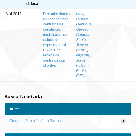
defesa
Mai-2012
-
Reconhecimento
Mota,
-
-
de receitas nos
Renato
contratos de
Henrique
construção
Gurgel
;
imobiliária : um
Campos,
estudo do
Saulo
exposure draft
José de
ED/2010/6 -
Barros
;
receita de
Niyama,
contratos com
Jorge
clientes
Katsumi
;
Paulo,
Edilson
Busca facetada
Autor
Campos, Saulo José de Barros
1