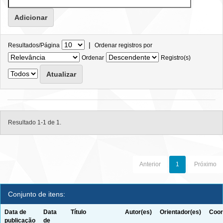
|
Resultados/Página
Ordenar registros por
Ordenar
Registro(s)
Resultado 1-1 de 1.
Anterior
1
Próximo
Conjunto de itens:
Data de
Data
Título
Autor(es)
Orientador(es)
Coor
publicação
de