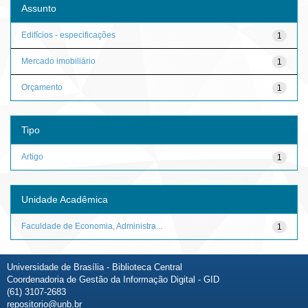
Assunto
Edifícios - especificações
1
Mercado imobiliário
1
Orçamento
1
Tipo
Artigo
1
Unidade Acadêmica
Faculdade de Economia, Administra...
1
Universidade de Brasília - Biblioteca Central
Coordenadoria de Gestão da Informação Digital - GID
(61) 3107-2683
repositorio@unb.br