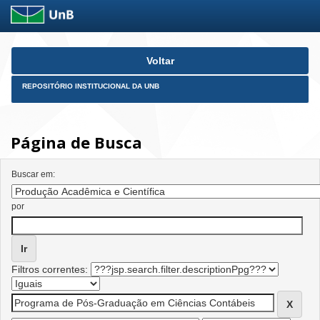
Skip
Voltar
navigation
REPOSITÓRIO INSTITUCIONAL DA UNB
Página de Busca
Buscar em:
por
Filtros correntes: