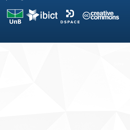
Fale conosco
Sobre