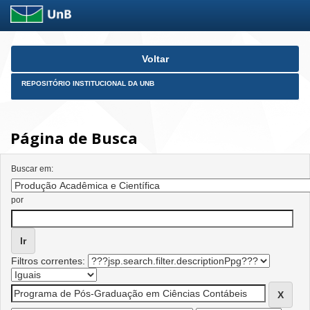
Skip
Voltar
navigation
REPOSITÓRIO INSTITUCIONAL DA UNB
Página de Busca
Buscar em:
por
Filtros correntes: