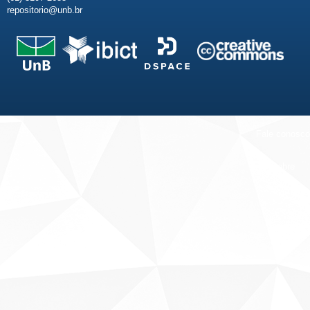
repositorio@unb.br
Fale conosco
Sobre