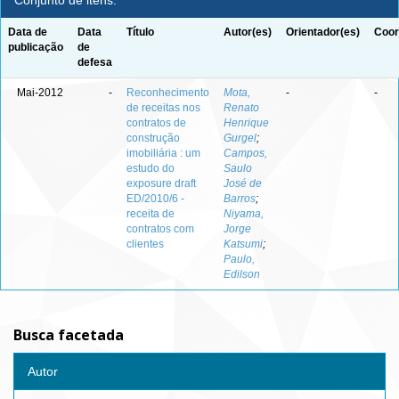
Conjunto de itens:
Data de
Data
Título
Autor(es)
Orientador(es)
Coor
publicação
de
defesa
Mai-2012
-
Reconhecimento
Mota,
-
-
de receitas nos
Renato
contratos de
Henrique
construção
Gurgel
;
imobiliária : um
Campos,
estudo do
Saulo
exposure draft
José de
ED/2010/6 -
Barros
;
receita de
Niyama,
contratos com
Jorge
clientes
Katsumi
;
Paulo,
Edilson
Busca facetada
Autor