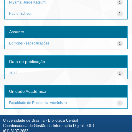
Niyama, Jorge Katsumi
1
Paulo, Edilson
1
Assunto
Edifícios - especificações
1
Data de publicação
2012
1
Unidade Acadêmica
Faculdade de Economia, Administra...
1
Universidade de Brasília - Biblioteca Central
Coordenadoria de Gestão da Informação Digital - GID
(61) 3107-2683