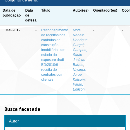
Conjunto de itens:
Data de
Data
Título
Autor(es)
Orientador(es)
Coor
publicação
de
defesa
Mai-2012
-
Reconhecimento
Mota,
-
-
de receitas nos
Renato
contratos de
Henrique
construção
Gurgel
;
imobiliária : um
Campos,
estudo do
Saulo
exposure draft
José de
ED/2010/6 -
Barros
;
receita de
Niyama,
contratos com
Jorge
clientes
Katsumi
;
Paulo,
Edilson
Busca facetada
Autor