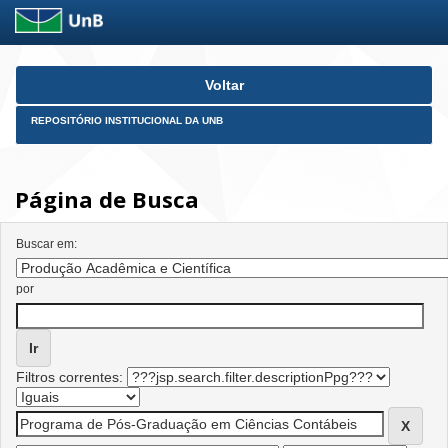
Skip
Voltar
navigation
REPOSITÓRIO INSTITUCIONAL DA UNB
Página de Busca
Buscar em:
por
Filtros correntes: