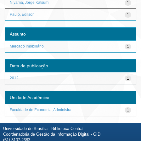
Niyama, Jorge Katsumi
1
Paulo, Edilson
1
Assunto
Mercado imobiliário
1
Data de publicação
2012
1
Unidade Acadêmica
Faculdade de Economia, Administra...
1
Universidade de Brasília - Biblioteca Central
Coordenadoria de Gestão da Informação Digital - GID
(61) 3107-2683