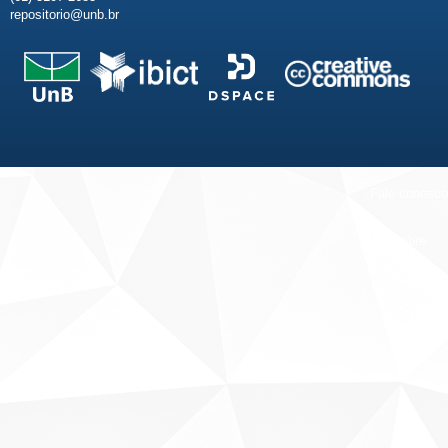
repositorio@unb.br
Fale conosco
Sobre