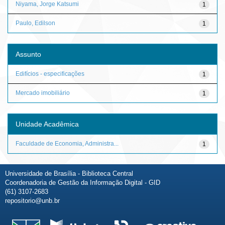
Niyama, Jorge Katsumi
1
Paulo, Edilson
1
Assunto
Edifícios - especificações
1
Mercado imobiliário
1
Unidade Acadêmica
Faculdade de Economia, Administra...
1
Universidade de Brasília - Biblioteca Central
Coordenadoria de Gestão da Informação Digital - GID
(61) 3107-2683
repositorio@unb.br