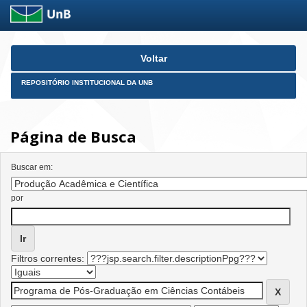
Skip
Voltar
navigation
REPOSITÓRIO INSTITUCIONAL DA UNB
Página de Busca
Buscar em:
por
Filtros correntes: