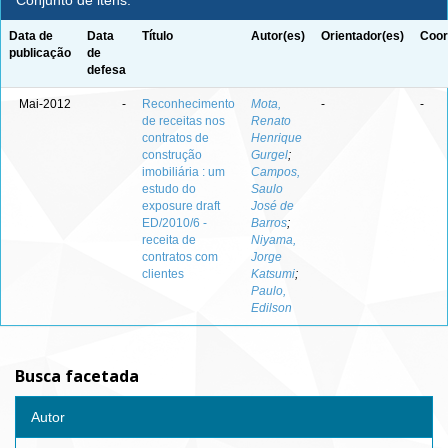
Conjunto de itens:
Data de
Data
Título
Autor(es)
Orientador(es)
Coor
publicação
de
defesa
Mai-2012
-
Reconhecimento
Mota,
-
-
de receitas nos
Renato
contratos de
Henrique
construção
Gurgel
;
imobiliária : um
Campos,
estudo do
Saulo
exposure draft
José de
ED/2010/6 -
Barros
;
receita de
Niyama,
contratos com
Jorge
clientes
Katsumi
;
Paulo,
Edilson
Busca facetada
Autor