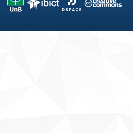
Fale conosco
Sobre