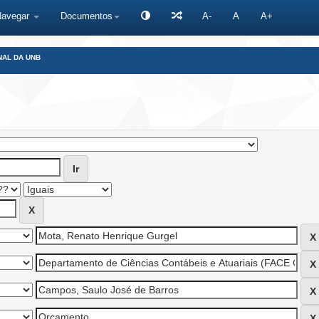
Navegar
Documentos
A-
A
A+
NAL DA UNB