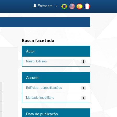
Entrar em:
Busca facetada
Autor
Paulo, Edilson
1
Assunto
Edifícios - especificações
1
Mercado imobiliário
1
Data de publicação