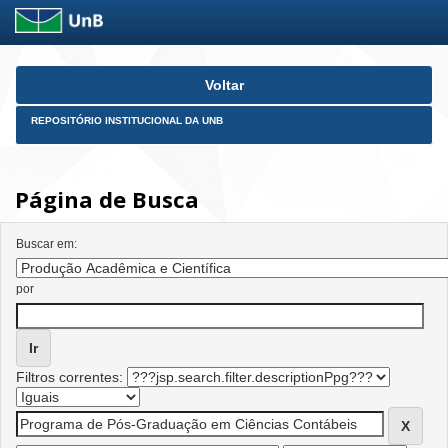
Skip
Voltar
navigation
REPOSITÓRIO INSTITUCIONAL DA UNB
Página de Busca
Buscar em:
por
Filtros correntes: