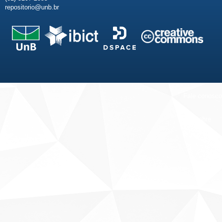
repositorio@unb.br
Fale conosco
Sobre