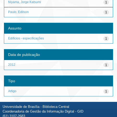
Niyama, Jorge Katsumi
1
Paulo, Edilson
1
Assunto
Edifícios - especificações
1
Data de publicação
2012
1
Tipo
Artigo
1
Universidade de Brasília - Biblioteca Central
Coordenadoria de Gestão da Informação Digital - GID
(61) 3107-2683