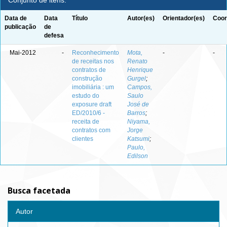
Conjunto de itens:
Data de
Data
Título
Autor(es)
Orientador(es)
Coor
publicação
de
defesa
Mai-2012
-
Reconhecimento
Mota,
-
-
de receitas nos
Renato
contratos de
Henrique
construção
Gurgel
;
imobiliária : um
Campos,
estudo do
Saulo
exposure draft
José de
ED/2010/6 -
Barros
;
receita de
Niyama,
contratos com
Jorge
clientes
Katsumi
;
Paulo,
Edilson
Busca facetada
Autor