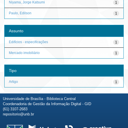
Niyama, Jorge Katsumi
1
Paulo, Edilson
1
Assunto
Edifícios - especificações
1
Mercado imobiliário
1
Tipo
Artigo
1
Universidade de Brasília - Biblioteca Central
Coordenadoria de Gestão da Informação Digital - GID
(61) 3107-2683
repositorio@unb.br