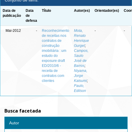
Conjunto de itens:
Data de
Data
Título
Autor(es)
Orientador(es)
Coor
publicação
de
defesa
Mai-2012
-
Reconhecimento
Mota,
-
-
de receitas nos
Renato
contratos de
Henrique
construção
Gurgel
;
imobiliária : um
Campos,
estudo do
Saulo
exposure draft
José de
ED/2010/6 -
Barros
;
receita de
Niyama,
contratos com
Jorge
clientes
Katsumi
;
Paulo,
Edilson
Busca facetada
Autor