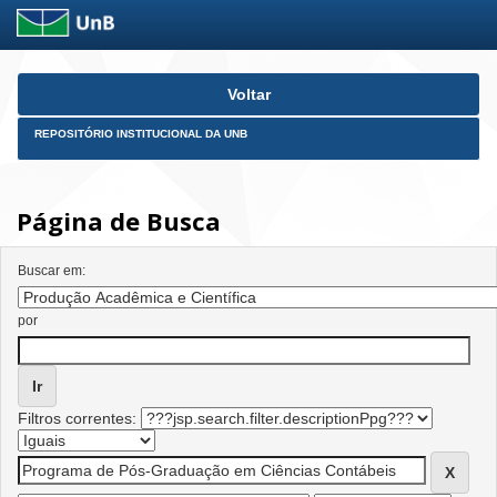
Skip
Voltar
navigation
REPOSITÓRIO INSTITUCIONAL DA UNB
Página de Busca
Buscar em:
por
Filtros correntes: