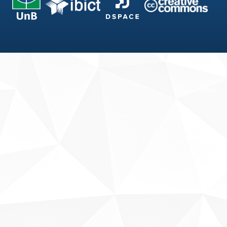
Fale conosco
Sobre