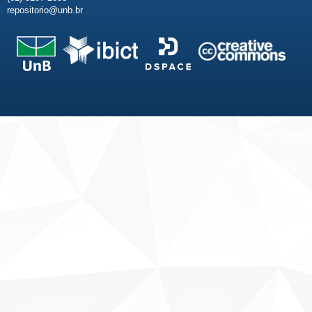
repositorio@unb.br
Fale conosco
Sobre