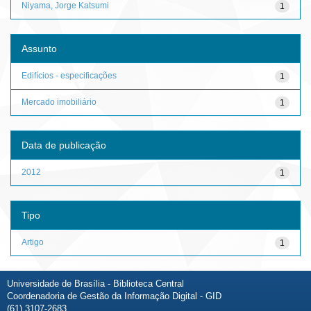
Niyama, Jorge Katsumi
1
Assunto
Edifícios - especificações
1
Mercado imobiliário
1
Data de publicação
2012
1
Tipo
Artigo
1
Universidade de Brasília - Biblioteca Central
Coordenadoria de Gestão da Informação Digital - GID
(61) 3107-2683