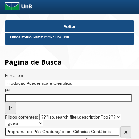
Skip
Voltar
navigation
REPOSITÓRIO INSTITUCIONAL DA UNB
Página de Busca
Buscar em:
por
Filtros correntes: