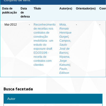
Conjunto de itens:
Data de
Data
Título
Autor(es)
Orientador(es)
Coor
publicação
de
defesa
Mai-2012
-
Reconhecimento
Mota,
-
-
de receitas nos
Renato
contratos de
Henrique
construção
Gurgel
;
imobiliária : um
Campos,
estudo do
Saulo
exposure draft
José de
ED/2010/6 -
Barros
;
receita de
Niyama,
contratos com
Jorge
clientes
Katsumi
;
Paulo,
Edilson
Busca facetada
Autor