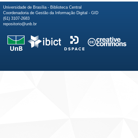
Universidade de Brasília - Biblioteca Central
Coordenadoria de Gestão da Informação Digital - GID
(61) 3107-2683
repositorio@unb.br
Fale conosco
Sobre