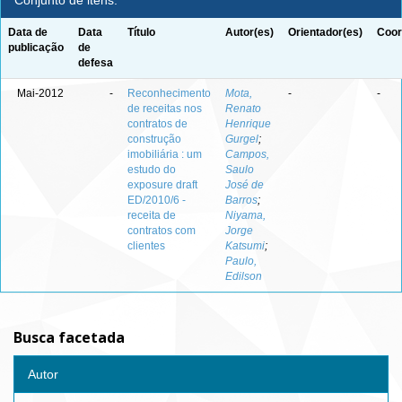
Conjunto de itens:
Data de
Data
Título
Autor(es)
Orientador(es)
Coor
publicação
de
defesa
Mai-2012
-
Reconhecimento
Mota,
-
-
de receitas nos
Renato
contratos de
Henrique
construção
Gurgel
;
imobiliária : um
Campos,
estudo do
Saulo
exposure draft
José de
ED/2010/6 -
Barros
;
receita de
Niyama,
contratos com
Jorge
clientes
Katsumi
;
Paulo,
Edilson
Busca facetada
Autor