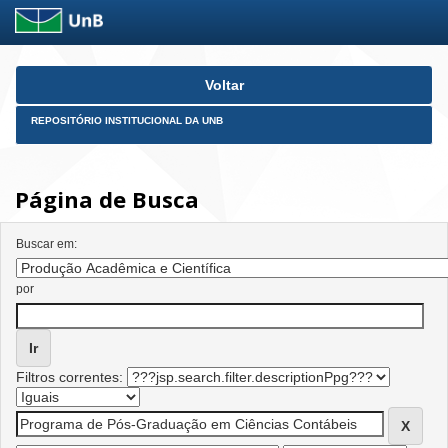
Skip
Voltar
navigation
REPOSITÓRIO INSTITUCIONAL DA UNB
Página de Busca
Buscar em:
por
Filtros correntes: