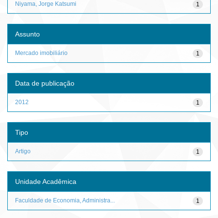
Niyama, Jorge Katsumi
1
Assunto
Mercado imobiliário
1
Data de publicação
2012
1
Tipo
Artigo
1
Unidade Acadêmica
Faculdade de Economia, Administra...
1