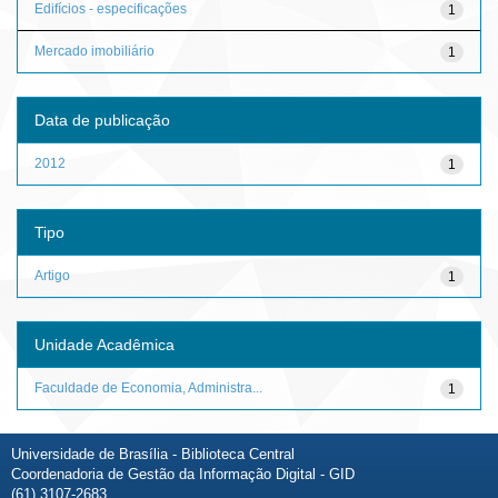
Edifícios - especificações
1
Mercado imobiliário
1
Data de publicação
2012
1
Tipo
Artigo
1
Unidade Acadêmica
Faculdade de Economia, Administra...
1
Universidade de Brasília - Biblioteca Central
Coordenadoria de Gestão da Informação Digital - GID
(61) 3107-2683