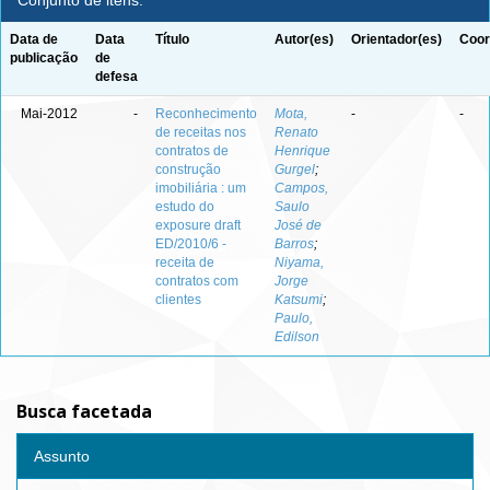
Conjunto de itens:
Data de
Data
Título
Autor(es)
Orientador(es)
Coor
publicação
de
defesa
Mai-2012
-
Reconhecimento
Mota,
-
-
de receitas nos
Renato
contratos de
Henrique
construção
Gurgel
;
imobiliária : um
Campos,
estudo do
Saulo
exposure draft
José de
ED/2010/6 -
Barros
;
receita de
Niyama,
contratos com
Jorge
clientes
Katsumi
;
Paulo,
Edilson
Busca facetada
Assunto