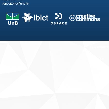
repositorio@unb.br
Fale conosco
Sobre