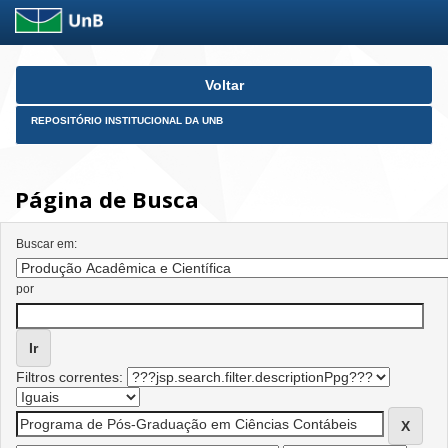
Skip
Voltar
navigation
REPOSITÓRIO INSTITUCIONAL DA UNB
Página de Busca
Buscar em:
por
Filtros correntes: