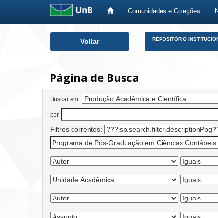
Comunidades e Coleções
Skip
REPOSITÓRIO INSTITUCIO
Voltar
navigation
Página de Busca
Buscar em:
por
Filtros correntes: