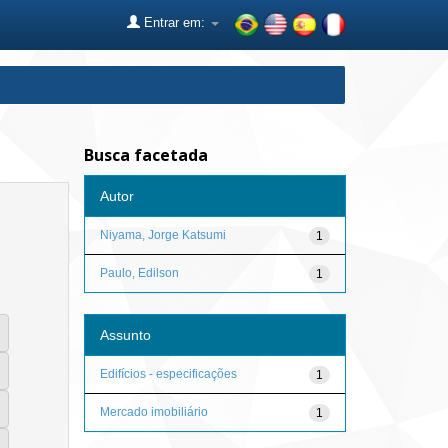
Entrar em:
Busca facetada
Autor
Niyama, Jorge Katsumi
1
Paulo, Edilson
1
Assunto
Edifícios - especificações
1
Mercado imobiliário
1