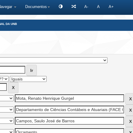
Navegar
Documentos
A-
A
A+
NAL DA UNB