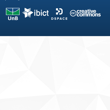
Fale conosco
Sobre