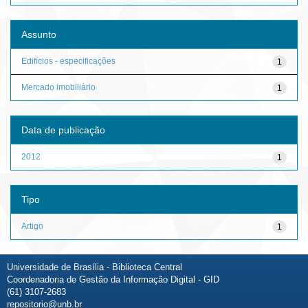
Assunto
Edifícios - especificações
1
Mercado imobiliário
1
Data de publicação
2012
1
Tipo
Artigo
1
Universidade de Brasília - Biblioteca Central
Coordenadoria de Gestão da Informação Digital - GID
(61) 3107-2683
repositorio@unb.br