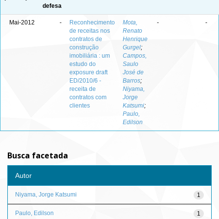
defesa
Mai-2012
-
Reconhecimento
Mota,
-
-
de receitas nos
Renato
contratos de
Henrique
construção
Gurgel
;
imobiliária : um
Campos,
estudo do
Saulo
exposure draft
José de
ED/2010/6 -
Barros
;
receita de
Niyama,
contratos com
Jorge
clientes
Katsumi
;
Paulo,
Edilson
Busca facetada
Autor
Niyama, Jorge Katsumi
1
Paulo, Edilson
1