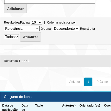
|
Resultados/Página
Ordenar registros por
Ordenar
Registro(s)
Resultado 1-1 de 1.
Anterior
1
Próximo
Conjunto de itens:
Data de
Data
Título
Autor(es)
Orientador(es)
Coor
publicação
de