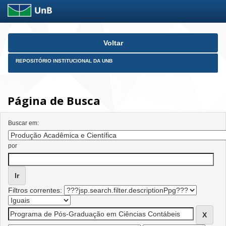
Skip
Voltar
navigation
REPOSITÓRIO INSTITUCIONAL DA UNB
Página de Busca
Buscar em:
por
Filtros correntes: