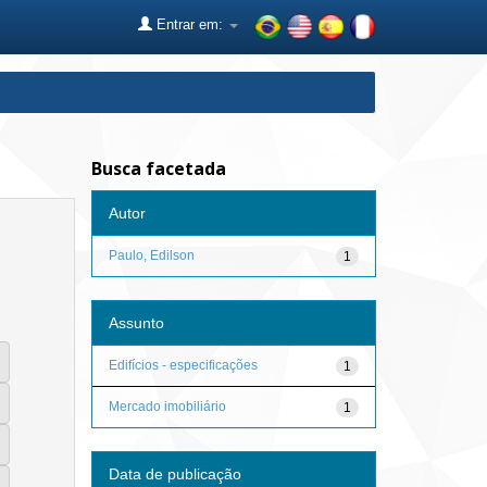
Entrar em:
Busca facetada
Autor
Paulo, Edilson
1
Assunto
Edifícios - especificações
1
Mercado imobiliário
1
Data de publicação