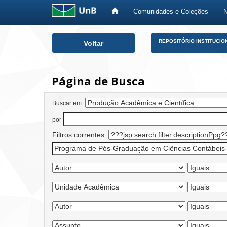
Comunidades e Coleções
Skip
REPOSITÓRIO INSTITUCIO
Voltar
navigation
Página de Busca
Buscar em:
por
Filtros correntes: