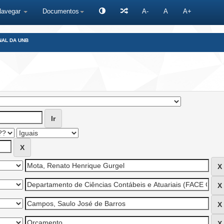
Navegar
Documentos
A-
A
A+
NAL DA UNB