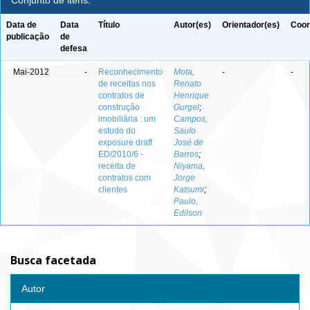
Conjunto de itens:
Data de
Data
Título
Autor(es)
Orientador(es)
Coor
publicação
de
defesa
Mai-2012
-
Reconhecimento
Mota,
-
-
de receitas nos
Renato
contratos de
Henrique
construção
Gurgel
;
imobiliária : um
Campos,
estudo do
Saulo
exposure draft
José de
ED/2010/6 -
Barros
;
receita de
Niyama,
contratos com
Jorge
clientes
Katsumi
;
Paulo,
Edilson
Busca facetada
Autor