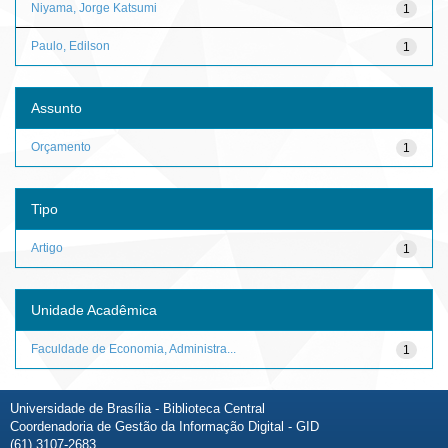
Niyama, Jorge Katsumi
1
Paulo, Edilson
1
Assunto
Orçamento
1
Tipo
Artigo
1
Unidade Acadêmica
Faculdade de Economia, Administra...
1
Universidade de Brasília - Biblioteca Central
Coordenadoria de Gestão da Informação Digital - GID
(61) 3107-2683