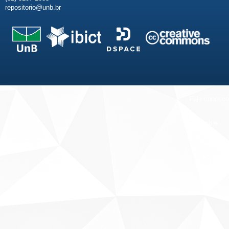
repositorio@unb.br
Fale conosco
Sobre