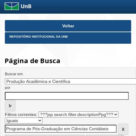
Skip
Voltar
navigation
REPOSITÓRIO INSTITUCIONAL DA UNB
Página de Busca
Buscar em:
por
Filtros correntes: