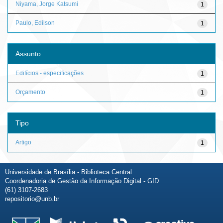
Niyama, Jorge Katsumi
1
Paulo, Edilson
1
Assunto
Edifícios - especificações
1
Orçamento
1
Tipo
Artigo
1
Universidade de Brasília - Biblioteca Central
Coordenadoria de Gestão da Informação Digital - GID
(61) 3107-2683
repositorio@unb.br