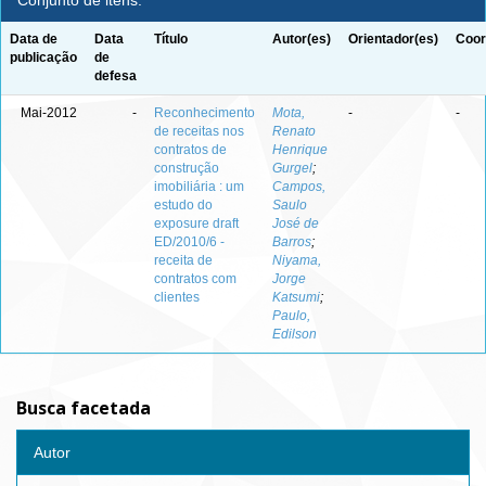
Conjunto de itens:
Data de
Data
Título
Autor(es)
Orientador(es)
Coor
publicação
de
defesa
Mai-2012
-
Reconhecimento
Mota,
-
-
de receitas nos
Renato
contratos de
Henrique
construção
Gurgel
;
imobiliária : um
Campos,
estudo do
Saulo
exposure draft
José de
ED/2010/6 -
Barros
;
receita de
Niyama,
contratos com
Jorge
clientes
Katsumi
;
Paulo,
Edilson
Busca facetada
Autor