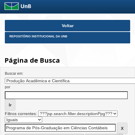
Skip
Voltar
navigation
REPOSITÓRIO INSTITUCIONAL DA UNB
Página de Busca
Buscar em:
por
Filtros correntes: