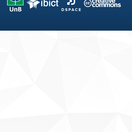
Fale conosco
Sobre