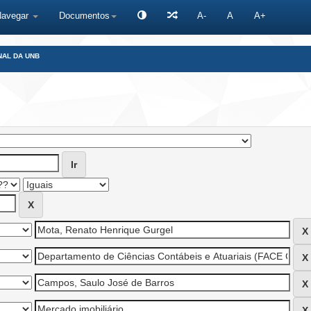
Navegar
Documentos
A-
A
A+
NAL DA UNB