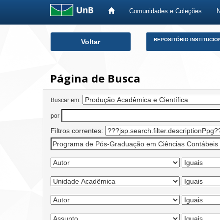
Comunidades e Coleções
Skip
REPOSITÓRIO INSTITUCIO
Voltar
navigation
Página de Busca
Buscar em:
por
Filtros correntes: