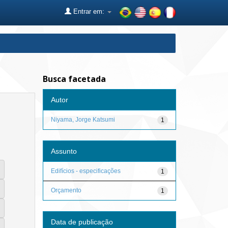
Entrar em:
Busca facetada
Autor
Niyama, Jorge Katsumi
1
Assunto
Edifícios - especificações
1
Orçamento
1
Data de publicação