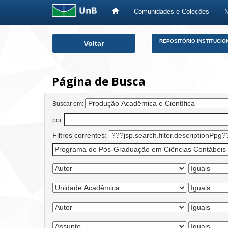
Comunidades e Coleções
Skip
REPOSITÓRIO INSTITUCIO
Voltar
navigation
Página de Busca
Buscar em:
por
Filtros correntes: