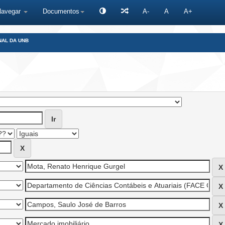
Navegar
Documentos
A-
A
A+
NAL DA UNB