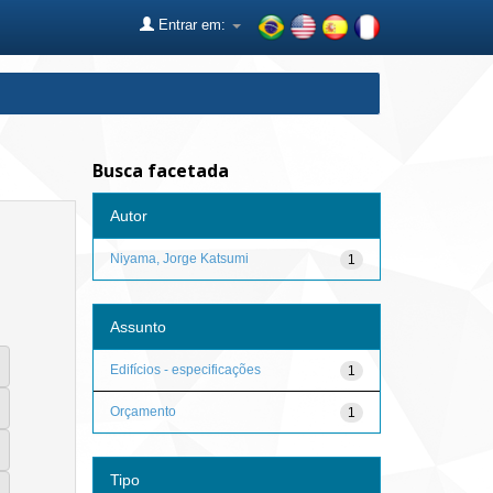
Entrar em:
Busca facetada
Autor
Niyama, Jorge Katsumi
1
Assunto
Edifícios - especificações
1
Orçamento
1
Tipo