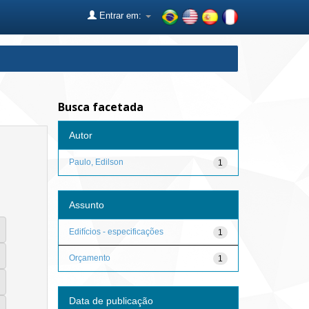
Entrar em:
Busca facetada
Autor
Paulo, Edilson
1
Assunto
Edifícios - especificações
1
Orçamento
1
Data de publicação