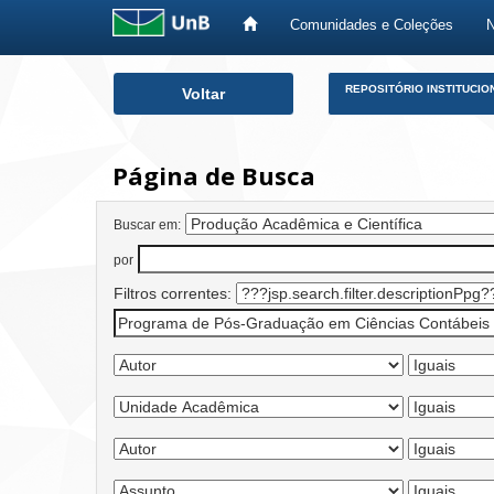
Comunidades e Coleções
Skip
REPOSITÓRIO INSTITUCIO
Voltar
navigation
Página de Busca
Buscar em:
por
Filtros correntes: