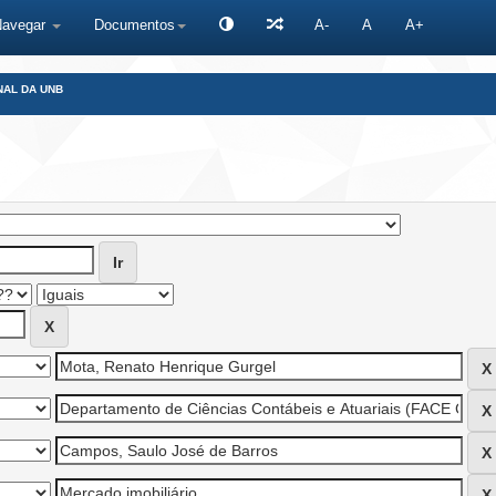
Navegar
Documentos
A-
A
A+
NAL DA UNB