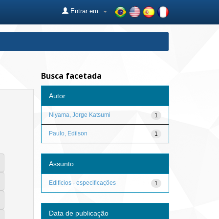
Entrar em:
Busca facetada
Autor
Niyama, Jorge Katsumi
1
Paulo, Edilson
1
Assunto
Edifícios - especificações
1
Data de publicação