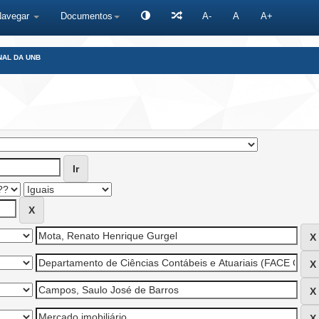
Navegar
Documentos
A-
A
A+
NAL DA UNB