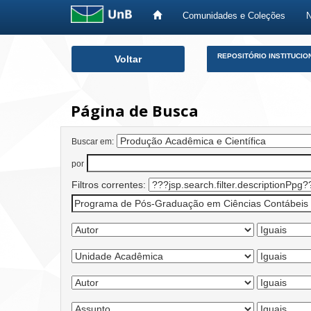
Comunidades e Coleções
Skip
REPOSITÓRIO INSTITUCIO
Voltar
navigation
Página de Busca
Buscar em:
por
Filtros correntes: