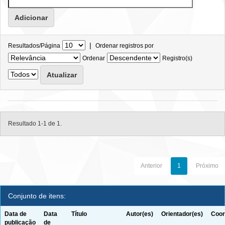
|
Resultados/Página
Ordenar registros por
Ordenar
Registro(s)
Resultado 1-1 de 1.
Anterior
1
Próximo
Conjunto de itens:
Data de
Data
Título
Autor(es)
Orientador(es)
Coor
publicação
de