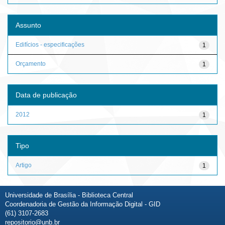
Assunto
Edifícios - especificações
1
Orçamento
1
Data de publicação
2012
1
Tipo
Artigo
1
Universidade de Brasília - Biblioteca Central
Coordenadoria de Gestão da Informação Digital - GID
(61) 3107-2683
repositorio@unb.br