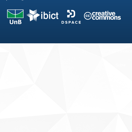
Fale conosco
Sobre