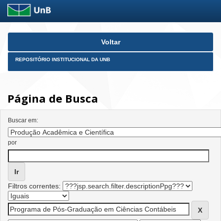
Skip
Voltar
navigation
REPOSITÓRIO INSTITUCIONAL DA UNB
Página de Busca
Buscar em:
por
Filtros correntes: