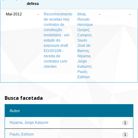
defesa
Mai-2012
-
Reconhecimento
Mota,
-
-
de receitas nos
Renato
contratos de
Henrique
construção
Gurgel
;
imobiliária : um
Campos,
estudo do
Saulo
exposure draft
José de
ED/2010/6 -
Barros
;
receita de
Niyama,
contratos com
Jorge
clientes
Katsumi
;
Paulo,
Edilson
Busca facetada
Autor
Niyama, Jorge Katsumi
1
Paulo, Edilson
1