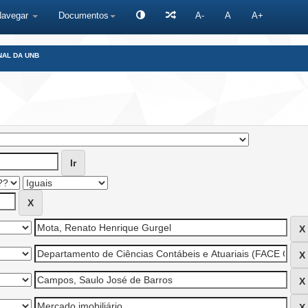
Navegar
Documentos
A-
A
A+
NAL DA UNB