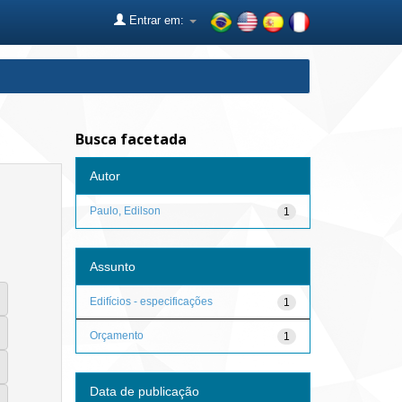
Entrar em:
Busca facetada
Autor
Paulo, Edilson
1
Assunto
Edifícios - especificações
1
Orçamento
1
Data de publicação