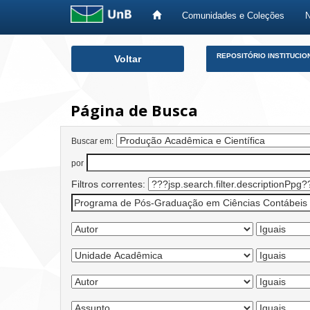
Comunidades e Coleções
Skip
REPOSITÓRIO INSTITUCIO
Voltar
navigation
Página de Busca
Buscar em:
por
Filtros correntes: