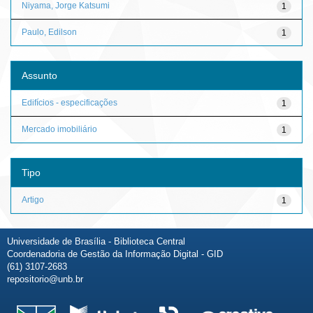
Niyama, Jorge Katsumi
1
Paulo, Edilson
1
Assunto
Edifícios - especificações
1
Mercado imobiliário
1
Tipo
Artigo
1
Universidade de Brasília - Biblioteca Central
Coordenadoria de Gestão da Informação Digital - GID
(61) 3107-2683
repositorio@unb.br