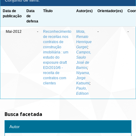
Conjunto de itens:
Data de
Data
Título
Autor(es)
Orientador(es)
Coor
publicação
de
defesa
Mai-2012
-
Reconhecimento
Mota,
-
-
de receitas nos
Renato
contratos de
Henrique
construção
Gurgel
;
imobiliária : um
Campos,
estudo do
Saulo
exposure draft
José de
ED/2010/6 -
Barros
;
receita de
Niyama,
contratos com
Jorge
clientes
Katsumi
;
Paulo,
Edilson
Busca facetada
Autor