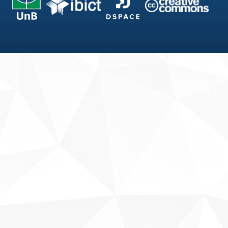
Fale conosco
Sobre