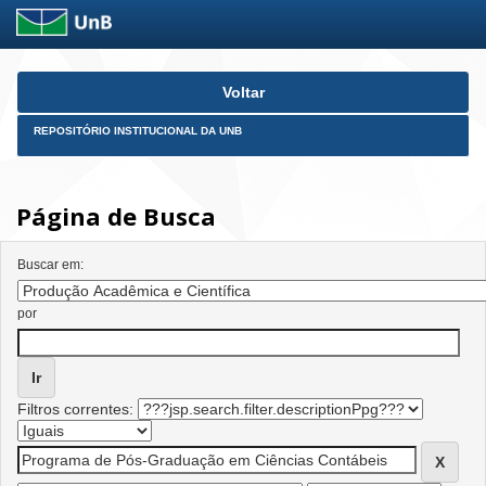
Skip
Voltar
navigation
REPOSITÓRIO INSTITUCIONAL DA UNB
Página de Busca
Buscar em:
por
Filtros correntes: