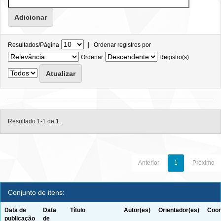
|
Resultados/Página
Ordenar registros por
Ordenar
Registro(s)
Resultado 1-1 de 1.
Anterior
1
Próximo
Conjunto de itens:
Data de
Data
Título
Autor(es)
Orientador(es)
Coor
publicação
de