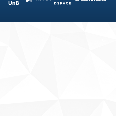
Fale conosco
Sobre