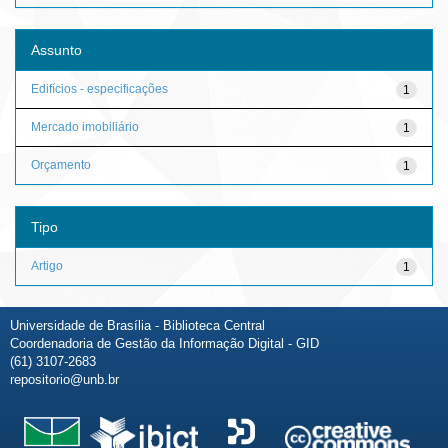
Assunto
Edifícios - especificações
1
Mercado imobiliário
1
Orçamento
1
Tipo
Artigo
1
Universidade de Brasília - Biblioteca Central
Coordenadoria de Gestão da Informação Digital - GID
(61) 3107-2683
repositorio@unb.br