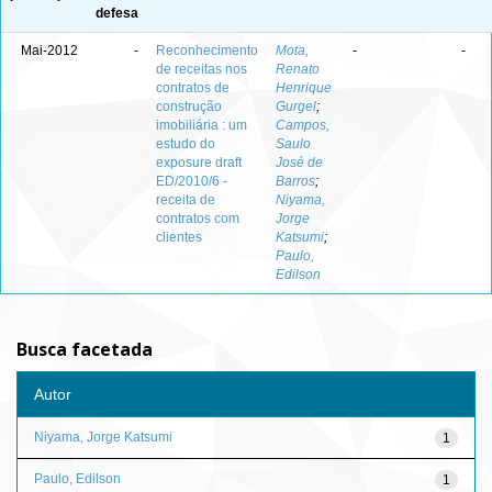
defesa
Mai-2012
-
Reconhecimento
Mota,
-
-
de receitas nos
Renato
contratos de
Henrique
construção
Gurgel
;
imobiliária : um
Campos,
estudo do
Saulo
exposure draft
José de
ED/2010/6 -
Barros
;
receita de
Niyama,
contratos com
Jorge
clientes
Katsumi
;
Paulo,
Edilson
Busca facetada
Autor
Niyama, Jorge Katsumi
1
Paulo, Edilson
1