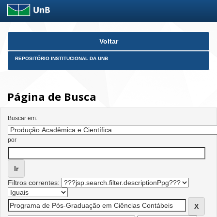
Skip
Voltar
navigation
REPOSITÓRIO INSTITUCIONAL DA UNB
Página de Busca
Buscar em:
por
Filtros correntes: