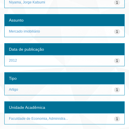
Niyama, Jorge Katsumi
1
Assunto
Mercado imobiliário
1
Data de publicação
2012
1
Tipo
Artigo
1
Unidade Acadêmica
Faculdade de Economia, Administra...
1