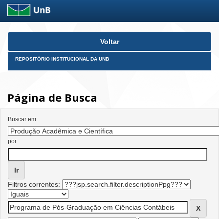
Skip
Voltar
navigation
REPOSITÓRIO INSTITUCIONAL DA UNB
Página de Busca
Buscar em:
por
Filtros correntes: