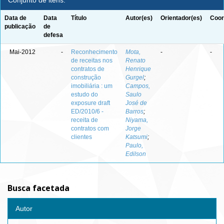
Conjunto de itens:
Data de
Data
Título
Autor(es)
Orientador(es)
Coor
publicação
de
defesa
Mai-2012
-
Reconhecimento
Mota,
-
-
de receitas nos
Renato
contratos de
Henrique
construção
Gurgel
;
imobiliária : um
Campos,
estudo do
Saulo
exposure draft
José de
ED/2010/6 -
Barros
;
receita de
Niyama,
contratos com
Jorge
clientes
Katsumi
;
Paulo,
Edilson
Busca facetada
Autor