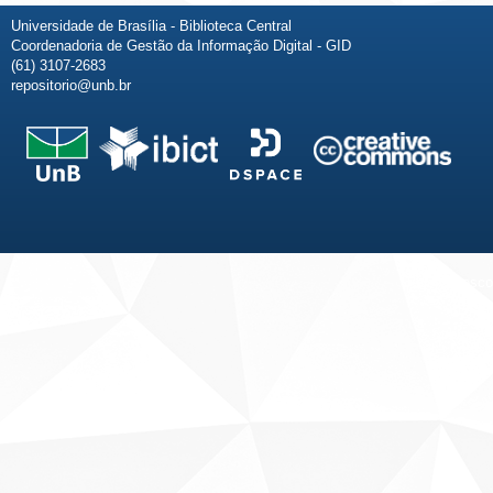
Universidade de Brasília - Biblioteca Central
Coordenadoria de Gestão da Informação Digital - GID
(61) 3107-2683
repositorio@unb.br
Fale conosco
Sobre