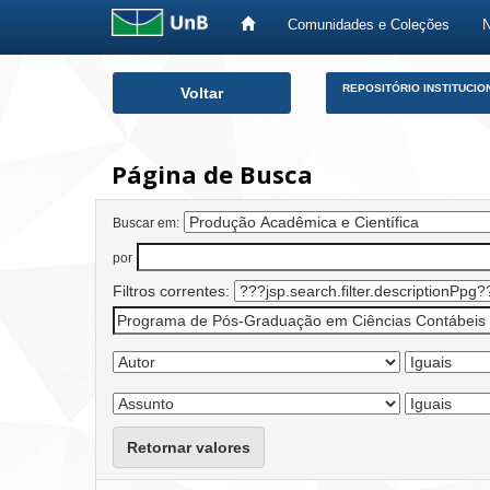
Comunidades e Coleções
Skip
REPOSITÓRIO INSTITUCIO
Voltar
navigation
Página de Busca
Buscar em:
por
Filtros correntes:
Retornar valores