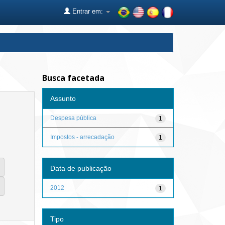
Entrar em:
Busca facetada
Assunto
Despesa pública
1
Impostos - arrecadação
1
Data de publicação
2012
1
Tipo