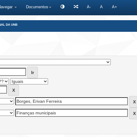
Navegar
Documentos
A-
A
A+
NAL DA UNB