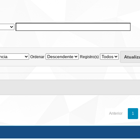
Ordenar
Registro(s)
Anterior
1