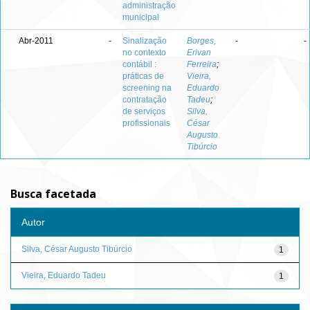
administração
municipal
Abr-2011
-
Sinalização
Borges,
-
-
no contexto
Erivan
contábil :
Ferreira
;
práticas de
Vieira,
screening na
Eduardo
contratação
Tadeu
;
de serviços
Silva,
profissionais
César
Augusto
Tibúrcio
Busca facetada
Autor
Silva, César Augusto Tibúrcio
1
Vieira, Eduardo Tadeu
1