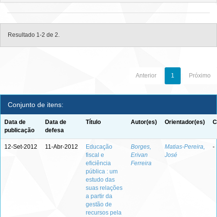
Resultado 1-2 de 2.
Anterior
1
Próximo
Conjunto de itens:
Data de
Data de
Título
Autor(es)
Orientador(es)
C
publicação
defesa
12-Set-2012
11-Abr-2012
Educação
Borges,
Matias-Pereira,
-
fiscal e
Erivan
José
eficiência
Ferreira
pública : um
estudo das
suas relações
a partir da
gestão de
recursos pela