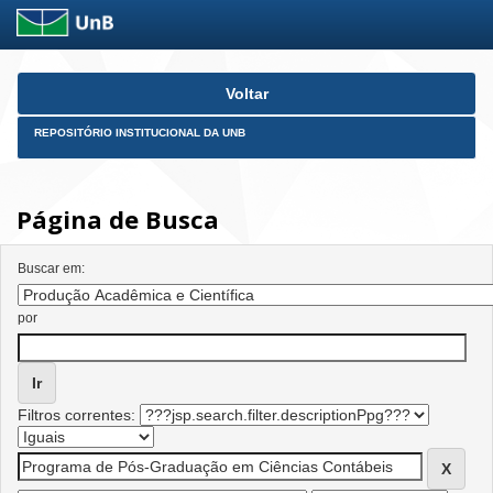
Skip
Voltar
navigation
REPOSITÓRIO INSTITUCIONAL DA UNB
Página de Busca
Buscar em:
por
Filtros correntes: