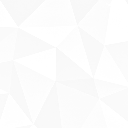
Fale conosco
Sobre