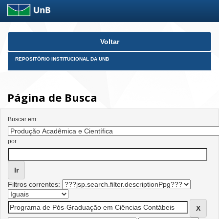
Skip
Voltar
navigation
REPOSITÓRIO INSTITUCIONAL DA UNB
Página de Busca
Buscar em:
por
Filtros correntes: