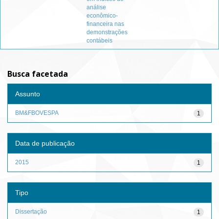
análise
econômico-
financeira nas
demonstrações
contábeis
Busca facetada
Assunto
BM&FBOVESPA
1
Data de publicação
2015
1
Tipo
Dissertação
1