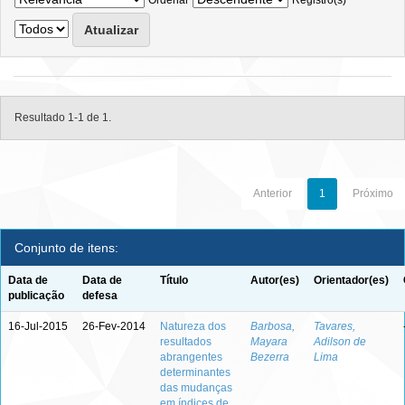
Ordenar
Registro(s)
Resultado 1-1 de 1.
Anterior
1
Próximo
Conjunto de itens:
Data de
Data de
Título
Autor(es)
Orientador(es)
publicação
defesa
16-Jul-2015
26-Fev-2014
Natureza dos
Barbosa,
Tavares,
resultados
Mayara
Adilson de
abrangentes
Bezerra
Lima
determinantes
das mudanças
em índices de